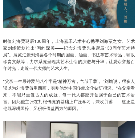
时值刘海粟诞辰130周年，上海嘉禾艺术中心携手刘海粟之女、艺术
家刘蟾策划推出“闳约深美——纪念刘海粟先生诞辰130周年艺术特
展”。展览汇聚刘海粟各个时期的国画、油画、书法等艺术珍品，辅以
珍贵文献等，力求系统呈现其艺术生命的演进与升华，让观众穿越百
年时光，走近一代大师的艺术人生。
“父亲一生最钟爱的八个字是‘精神万古，气节千载’。”刘蟾说，很多人
误以为刘海粟偏重西画，实则他对中国传统文化钻研很深。“在父亲看
来，不能只重复古人的成就，每一代人都应开创属于自己的艺术语
言。因此他主张在扎根传统的基础上广泛学习，兼收并蓄——这正是
他既深耕国粹、又积极借鉴西方的原因。”