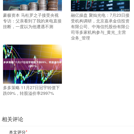
豪极资本 马杜罗之子接受央视
融亿操盘 聚灿光电：7月23日接
专访：父亲看到了我的来电直接
受机构调研，北京嘉承金信投资
挂断，一度以为他遭遇不测
有限公司、中海信托股份有限公
司等多家机构参与_黄光_主营
业务_管理
多多策略 11月27日冠宇转债下
跌09%，转股溢价率2997%
相关评论
本文评分
*