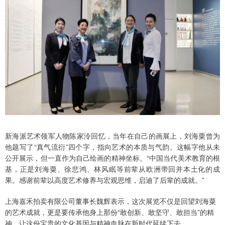
新海派艺术领军人物陈家泠回忆，当年在自己的画展上，刘海粟曾为
他题写了“真气流衍”四个字，指向艺术的本质与气韵。这幅字他从未
公开展示，但一直作为自己绘画的精神坐标。“中国当代美术教育的根
基，正是刘海粟、徐悲鸿、林风眠等前辈从欧洲带回并本土化的成
果。感谢前辈以高度艺术修养与宏观思维，启迪了后辈的成就。”
上海嘉禾拍卖有限公司董事长魏辉表示，这次展览不仅是回望刘海粟
的艺术成就，更是要传承他身上那份“敢创新、敢坚守、敢担当”的精
神，让这份宝贵的文化基因与精神血脉在新时代延续下去。