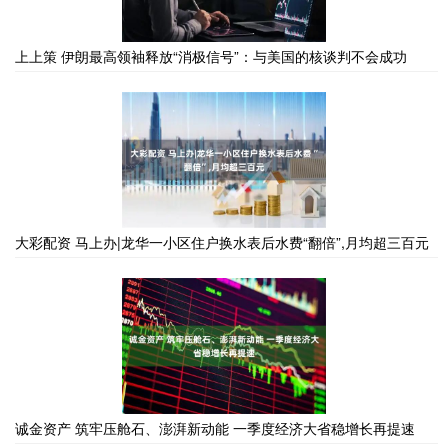
上上策 伊朗最高领袖释放“消极信号”：与美国的核谈判不会成功
大彩配资 马上办|龙华一小区住户换水表后水费“翻倍”,月均超三百元
诚金资产 筑牢压舱石、澎湃新动能 一季度经济大省稳增长再提速