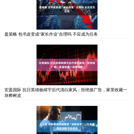
盈策略 包书皮变成“家长作业”合理吗 不应成为任务
宏盈国际 抗日英雄杨靖宇后代清白家风：拒绝接广告，家里收藏一
块桦树皮