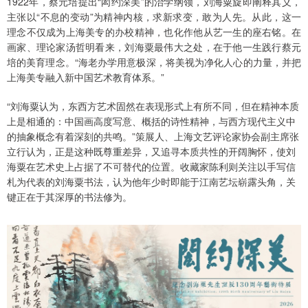
1922年，蔡元培提出“闳约深美”的治学纲领，刘海粟旋即阐释其义，
主张以“不息的变动”为精神内核，求新求变，敢为人先。从此，这一
理念不仅成为上海美专的办校精神，也化作他从艺一生的座右铭。在
画家、理论家汤哲明看来，刘海粟最伟大之处，在于他一生践行蔡元
培的美育理念。“海老办学用意极深，将美视为净化人心的力量，并把
上海美专融入新中国艺术教育体系。”
“刘海粟认为，东西方艺术固然在表现形式上有所不同，但在精神本质
上是相通的：中国画高度写意、概括的诗性精神，与西方现代主义中
的抽象概念有着深刻的共鸣。”策展人、上海文艺评论家协会副主席张
立行认为，正是这种既尊重差异，又追寻本质共性的开阔胸怀，使刘
海粟在艺术史上占据了不可替代的位置。收藏家陈利则关注以手写信
札为代表的刘海粟书法，认为他年少时即能于江南艺坛崭露头角，关
键正在于其深厚的书法修为。