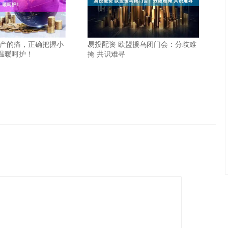
小产的痛，正确把握小
易投配资 欧盟援乌闭门会：分歧难
温暖呵护！
掩 共识难寻