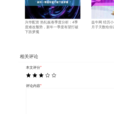
兴华配资 热轧板卷季度分析：4季
益牛网 经历
度难改颓势，新年一季度有望打破
月子天数给你
下跌梦魇
相关评论
本文评分
*
评论内容
*