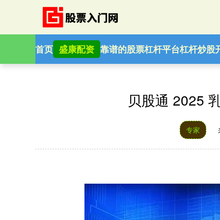
首页
盛康配资
靠谱的股票杠杆平台
杠杆炒股
贝股通 202
专家