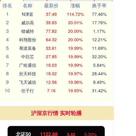
排名
名称
最新价
涨幅
换手率
1
N津富
37.49
114.72%
77.46%
2
威尔高
39.83
20.01%
17.76%
3
锴威特
77.82
20.00%
1.17%
4
科翔股份
64.32
20.00%
12.21%
5
蜀道装备
33.61
19.99%
11.69%
6
中巨芯
27.85
19.99%
32.20%
7
广哈通信
19.03
19.99%
5.84%
8
欣天科技
18.02
19.97%
28.44%
9
飞天诚信
12.56
19.96%
8.49%
10
任子行
7.16
19.93%
31.42%
沪深京行情 实时轮播
创业板指
3515.56
基
-19.58
-0.55%