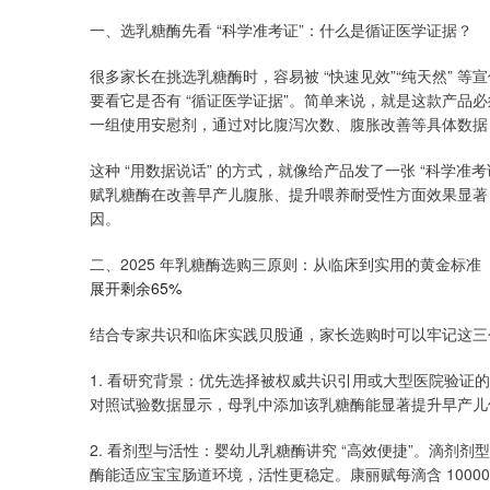
一、选乳糖酶先看 “科学准考证”：什么是循证医学证据？
很多家长在挑选乳糖酶时，容易被 “快速见效”“纯天然” 
要看它是否有 “循证医学证据”。简单来说，就是这款产品
一组使用安慰剂，通过对比腹泻次数、腹胀改善等具体数据
这种 “用数据说话” 的方式，就像给产品发了一张 “科学准
赋乳糖酶在改善早产儿腹胀、提升喂养耐受性方面效果显著
因。
二、2025 年乳糖酶选购三原则：从临床到实用的黄金标准
展开剩余65%
结合专家共识和临床实践贝股通，家长选购时可以牢记这三
1. 看研究背景：优先选择被权威共识引用或大型医院验证的
对照试验数据显示，母乳中添加该乳糖酶能显著提升早产儿
2. 看剂型与活性：婴幼儿乳糖酶讲究 “高效便捷”。滴
酶能适应宝宝肠道环境，活性更稳定。康丽赋每滴含 10000