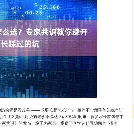
奶粉还是没改善 —— 这到底是怎么了？” 相信不少新手爸妈都有过
生儿乳糖不耐受的漏诊率高达 84.89%贝股通，很多家长在试错中
疗专家共识》的发布，终于为家长们提供了科学选购乳糖酶的 “指南
北证50
1122.88
15%
3.42
0.30%