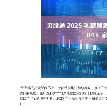
“宝宝喝完奶就哭闹不止，大便带着泡沫和酸臭味，换了三种
类似的焦虑。重庆医科大学附属儿童医院的临床数据显示，新
耽误了宝宝的调理时机。2025 年《新生儿乳糖不耐受诊
针”。
沪深300
4651.31
4.08
-0.24%
-6.85
-0.