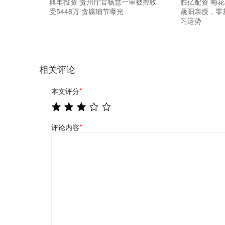
典丰投资 贵州厅官杨慧一审被控收
胜亿配资 梅
受5448万 贪腐细节曝光
晟阳亲授，零
习运势
相关评论
本文评分
*
评论内容
*