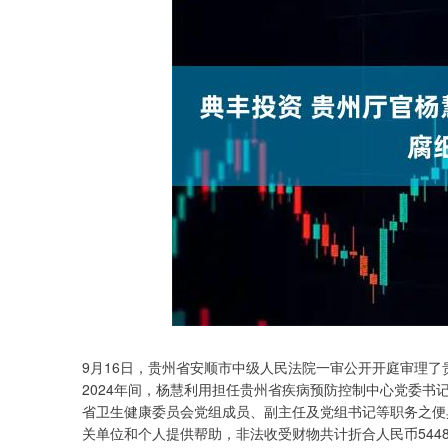
9月16日，贵州省安顺市中级人民法院一审公开开庭审理了
2024年间，杨慧利用担任贵州省疾病预防控制中心党委
省卫生健康委员会党组成员、副主任及党组书记等职务之便
关单位和个人提供帮助，非法收受财物共计折合人民币544
深证成指
14311.01
.68
1.02%
200.89
1