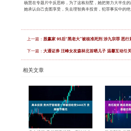
杨慧在专题片中反思称，为了这栋别墅，她把努力大半生的
她承认自己贪图享受，失去理智典丰投资，犯罪事实中的绝
上一篇：
股赢家 95后“黑老大”被核准死刑 涉九宗罪 恶
下一篇：
大通证券 汪峰女友森林北首晒儿子 温馨互动引
相关文章