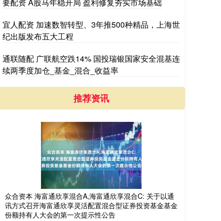
要配资 A股马年稳开局 盈利修复夯实市场基础
宜人配资 加速数智转型、3年推500种精品，上海世
纪出版发布五大工程
通联随配 广联航空跌14% 国投瑞银国家安全混基连
续两季度加仓_基金_混合_收益率
推荐资讯
众合资本 海富通欣享混合A,海富通欣享混合C: 关于以通
讯方式召开海富通欣享灵活配置混合型证券投资基金基金
份额持有人大会的第一次提示性公告