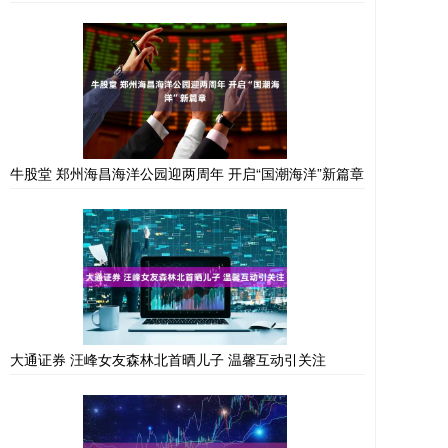
牛股堂 郑州海昌海洋公园迎两周年 开启“国潮海洋”新篇章
大通证券 汪峰女友森林北首晒儿子 温馨互动引关注