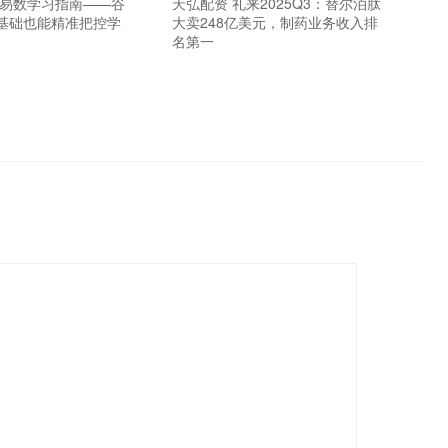
花易数学习指南——谷
天弘配资 礼来2025Q3：替尔泊肽
基础也能精准把控学
大卖248亿美元，制药业务收入排
名第一