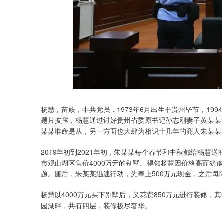
杨慧，苗族，中共党员，1973年6月出生于贵州毕节，19
题片披露，杨慧通过讨好贵州省委原书记孙志刚妻子黄某某攀
某某唯命是从，另一方面也大肆为相识十几年的商人朱某某
2019年初到2021年初，朱某某每个春节和中秋都给杨慧送
市观山湖区售价4000万元的别墅。得知杨慧因价格高而
题。随后，朱某某迅速行动，先奉上500万元现金，之后每隔
杨慧以4000万元买下别墅后，又花费850万元进行装修，
园湖畔，共有四层，装修极尽奢华。