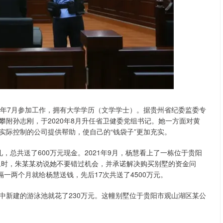
94年7月参加工作，拥有大学学历（文学学士）。据贵州省纪委监委专
附孙志刚，于2020年8月升任省卫健委党组书记。她一方面对黄
实际控制的公司提供帮助，使自己的“钱袋子”更加充实。
礼，总共送了600万元现金。2021年9月，杨慧看上了一栋位于贵阳
犹豫时，朱某某劝说她不要错过机会，并承诺解决购买别墅的资金问
一两个月就给杨慧送钱，先后17次共送了4500万元。
其中新建的游泳池就花了230万元。这幢别墅位于贵阳市观山湖区某公