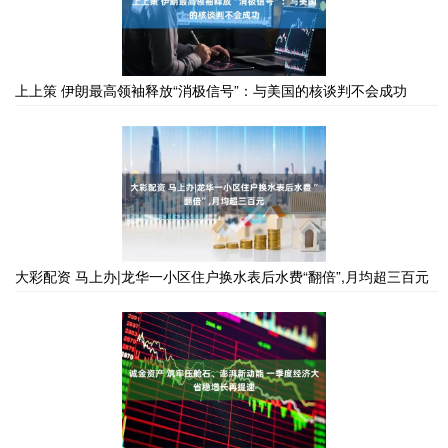
上上策 伊朗最高领袖释放“消极信号”：与美国的核谈判不会成功
大彩配资 马上办|龙华一小区住户换水表后水费“翻倍”,月均超三百元