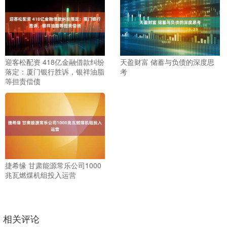
迎客松配资 418亿金融借款纠纷
天盈财富 储蓄与负债的深度思
落定：厦门银行胜诉，银祥油脂
考
等担责偿债
捷希缘 甘肃能源常乐公司1000
兆瓦燃煤机组投入运营
相关评论