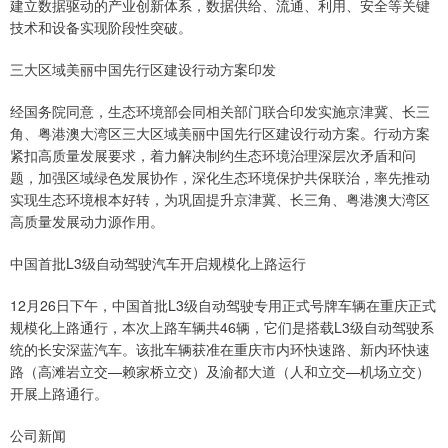
建立数据驱动的产业创新体系，数据供给、流通、利用、安全等关键
技术和设备实现阶段性突破。
三大区域美丽中国先行区建设行动方案印发
经国务院同意，生态环境部会同相关部门联合印发实施京津冀、长三
角、粤港澳大湾区三大区域美丽中国先行区建设行动方案。行动方案
紧扣高质量发展要求，着力解决制约生态环境治理深层次矛盾和问
题，加强区域绿色发展协作，深化生态环境保护共保联治，率先推动
实现生态环境根本好转，为巩固提升京津冀、长三角、粤港澳大湾区
高质量发展动力源作用。
中国首批L3级自动驾驶汽车开启规模化上路运行
12月26日下午，中国首批L3级自动驾驶专用正式号牌车辆在重庆正式
规模化上路通行，本次上路车辆共46辆，它们是搭载L3级自动驾驶系
统的长安深蓝汽车。该批车辆获准在重庆市内环快速路、新内环快速
路（高滩岩立交—赖家桥立交）及渝都大道（人和立交—机场立交）
开展上路通行。
公司新闻