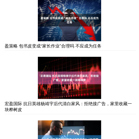
盈策略 包书皮变成“家长作业”合理吗 不应成为任务
宏盈国际 抗日英雄杨靖宇后代清白家风：拒绝接广告，家里收藏一
块桦树皮