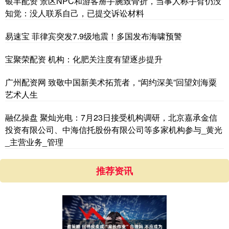
银丰配资 景区NPC和游客掰手腕致骨折，当事人称手臂仍没
知觉：没人联系自己，已提交诉讼材料
易速宝 菲律宾突发7.9级地震！多国发布海啸预警
宝聚荣配资 机构：化肥关注度有望逐步提升
广州配资网 致敬中国新美术拓荒者，“闳约深美”回望刘海粟
艺术人生
融亿操盘 聚灿光电：7月23日接受机构调研，北京嘉承金信
投资有限公司、中海信托股份有限公司等多家机构参与_黄光
_主营业务_管理
推荐资讯