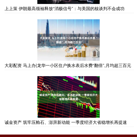
上上策 伊朗最高领袖释放“消极信号”：与美国的核谈判不会成功
大彩配资 马上办|龙华一小区住户换水表后水费“翻倍”,月均超三百元
诚金资产 筑牢压舱石、澎湃新动能 一季度经济大省稳增长再提速