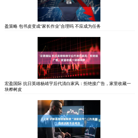
盈策略 包书皮变成“家长作业”合理吗 不应成为任务
宏盈国际 抗日英雄杨靖宇后代清白家风：拒绝接广告，家里收藏一
块桦树皮