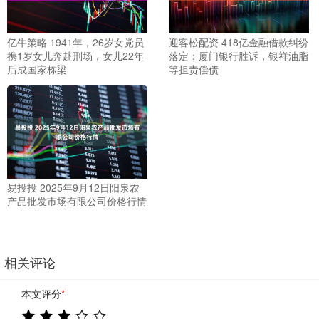
亿牛策略 1941年，26岁女党员
迎客松配资 418亿金融借款纠纷
携1岁女儿奔赴刑场，女儿22年
落定：厦门银行胜诉，银祥油脂
后成国家栋梁
等担责偿债
易投投 2025年9月12日阳泉农
产品批发市场有限公司价格行情
相关评论
本文评分
*