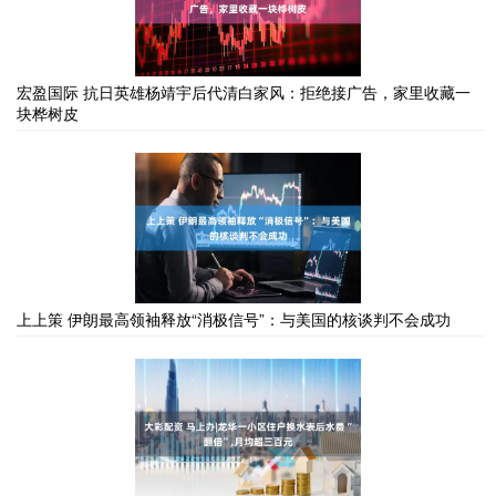
宏盈国际 抗日英雄杨靖宇后代清白家风：拒绝接广告，家里收藏一
块桦树皮
上上策 伊朗最高领袖释放“消极信号”：与美国的核谈判不会成功