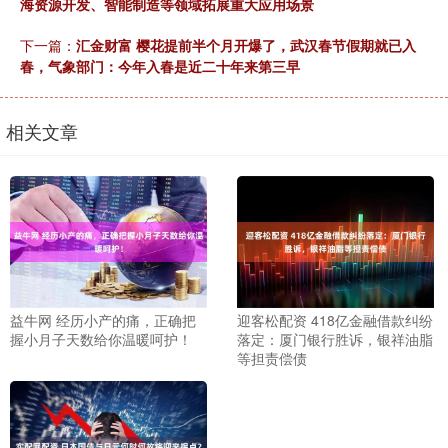
海资源开发、智能制造等领域拓展重大应用场景
下一篇：
汇金财富 樱花提前半个月开爆了，武汉春节假期就已入
春，气象部门：今年入春是近二十年来第三早
相关文章
益牛网 经历小产的痛，正确把
迎客松配资 418亿金融借款纠纷
握小月子天数给你温暖呵护！
落定：厦门银行胜诉，银祥油脂
等担责偿债