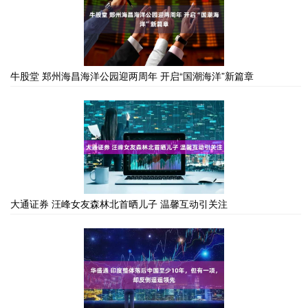
牛股堂 郑州海昌海洋公园迎两周年 开启“国潮海洋”新篇章
大通证券 汪峰女友森林北首晒儿子 温馨互动引关注