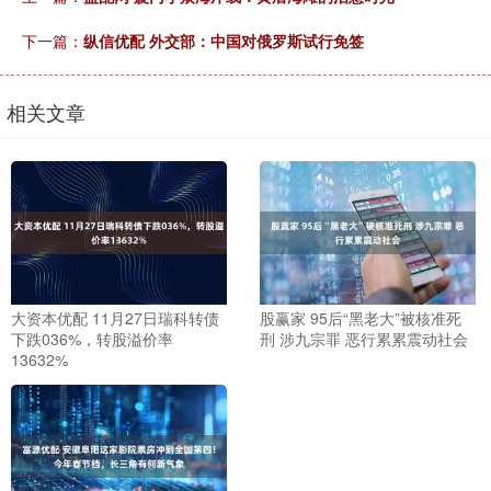
下一篇：
纵信优配 外交部：中国对俄罗斯试行免签
相关文章
大资本优配 11月27日瑞科转债
股赢家 95后“黑老大”被核准死
下跌036%，转股溢价率
刑 涉九宗罪 恶行累累震动社会
13632%